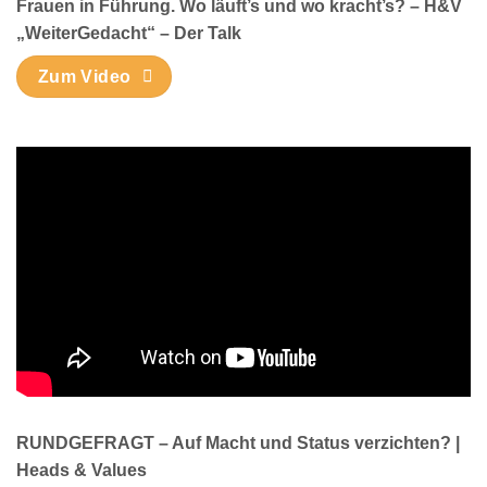
Frauen in Führung. Wo läuft’s und wo kracht’s? – H&V
„WeiterGedacht“ – Der Talk
Zum Video
RUNDGEFRAGT – Auf Macht und Status verzichten? |
Heads & Values